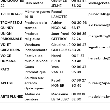
DRAGONOTES
Olivier LE
06 82 84
Club motos
lesdragonot
22
JEUNE
86 20
Mémoire guerre
Pascal
TREGOR 14-18
pluned1418@
14-18
LAMOTTE
TROMPES DU
Pratique de la
Adrien
06 30 96
a.d.kerivoal
GUINDY
trompe
NICOLAS
66 17
UNION
Pratique
Jean-René
02 96 35
margefffroy@
PAROISSIALE
religieuse
GEFFROY
82 24
VDI ET
Vendeurs
Claudine LE
02 96 47
leguillouzic
CREATEURS
indépendants
GUILLOUZIC
80 30
VOICE
Festival de
Hervé
06 11 37
herve.bride@
HUMANA
musique vocal
BRIDE
59 45
Cours
Yves
02 96 47
PATG
informatique
VASTEL
95 38
Soutien aux
Katell
07 69 27
APEDYS
enfants
bureau@aped
MONIER
90 45
dyslexiques
Atelier de
Madeleine
06 33 86
ARTS PLUNED
madeleine.le
peinture
LE TALLEC
82 60