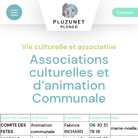
Contact
Vie culturelle et associative
Associations
culturelles et
d’animation
Communale
Nom de l’asso
Activité
Contact
téléphone
Mail
COMITE DES
Animation
Fabrice
06 30 51
marie-noelle
FETES
communale
RICHARD
78 18