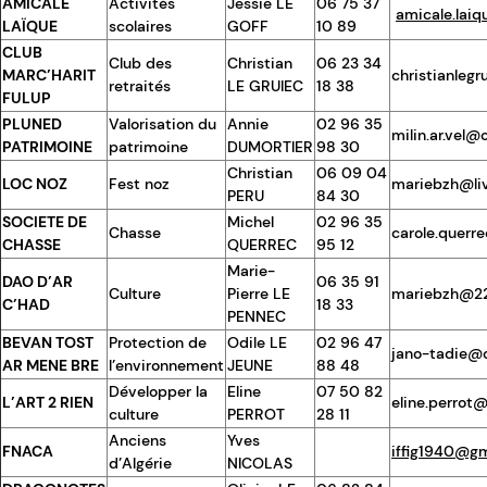
AMICALE
Activités
Jessie LE
06 75 37
amicale.lai
LAÏQUE
scolaires
GOFF
10 89
CLUB
Club des
Christian
06 23 34
MARC’HARIT
christianleg
retraités
LE GRUIEC
18 38
FULUP
PLUNED
Valorisation du
Annie
02 96 35
milin.ar.vel@
PATRIMOINE
patrimoine
DUMORTIER
98 30
Christian
06 09 04
LOC NOZ
Fest noz
mariebzh@liv
PERU
84 30
SOCIETE DE
Michel
02 96 35
Chasse
carole.querr
CHASSE
QUERREC
95 12
Marie-
DAO D’AR
06 35 91
Culture
Pierre LE
mariebzh@22l
C’HAD
18 33
PENNEC
BEVAN TOST
Protection de
Odile LE
02 96 47
jano-tadie@o
AR MENE BRE
l’environnement
JEUNE
88 48
Développer la
Eline
07 50 82
L’ART 2 RIEN
eline.perrot
culture
PERROT
28 11
Anciens
Yves
FNACA
iffig1940@g
d’Algérie
NICOLAS